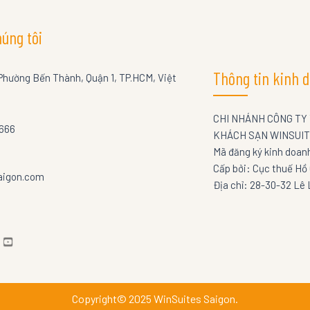
húng tôi
Thông tin kinh 
Phường Bến Thành, Quận 1, TP.HCM, Việt
CHI NHÁNH CÔNG TY T
5666
KHÁCH SẠN WINSUIT
Mã đăng ký kinh doa
Cấp bởi: Cục thuế Hồ 
aigon.com
Địa chỉ: 28-30-32 Lê 
Copyright© 2025 WinSuites Saigon.