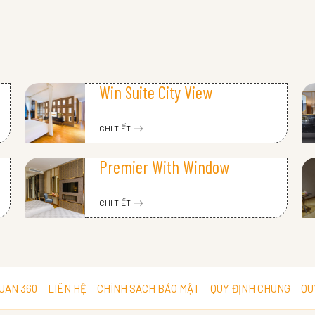
Win Suite City View
CHI TIẾT
Premier With Window
CHI TIẾT
UAN 360
LIÊN HỆ
CHÍNH SÁCH BẢO MẬT
QUY ĐỊNH CHUNG
QU