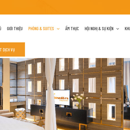
Ủ
GIỚI THIỆU
PHÒNG & SUITES
ẨM THỰC
HỘI NGHỊ & SỰ KIỆN
KHU
T DỊCH VỤ