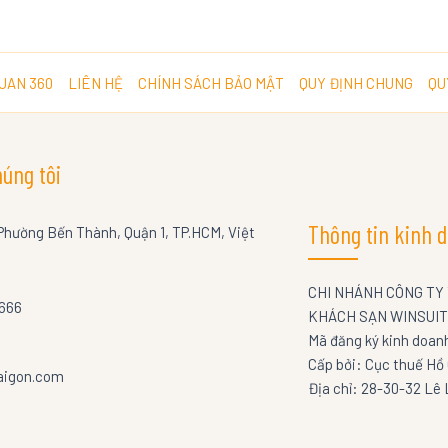
UAN 360
LIÊN HỆ
CHÍNH SÁCH BẢO MẬT
QUY ĐỊNH CHUNG
QU
húng tôi
Thông tin kinh 
Phường Bến Thành, Quận 1, TP.HCM, Việt
CHI NHÁNH CÔNG TY T
5666
KHÁCH SẠN WINSUIT
Mã đăng ký kinh doa
Cấp bởi: Cục thuế Hồ 
aigon.com
Địa chỉ: 28-30-32 Lê 