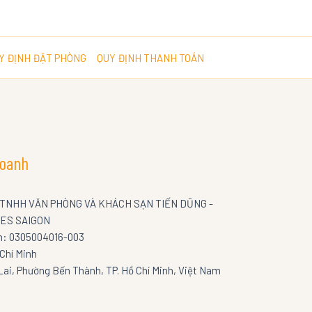
Y ĐỊNH ĐẶT PHÒNG
QUY ĐỊNH THANH TOÁN
doanh
NHH VĂN PHÒNG VÀ KHÁCH SẠN TIẾN DŨNG -
ES SAIGON
nh: 0305004016-003
Chí Minh
Lai, Phường Bến Thành, TP. Hồ Chí Minh, Việt Nam