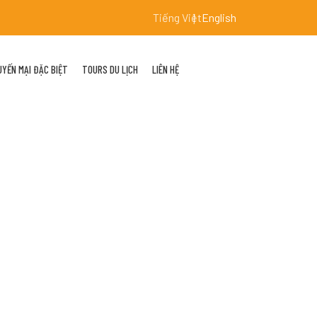
Tiếng Việt
English
YẾN MẠI ĐẶC BIỆT
TOURS DU LỊCH
LIÊN HỆ