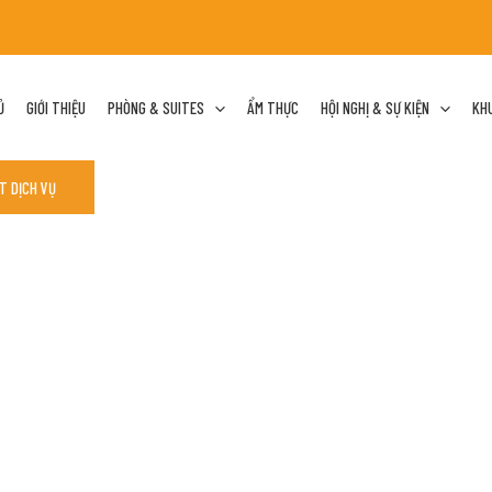
Ủ
GIỚI THIỆU
PHÒNG & SUITES
ẨM THỰC
HỘI NGHỊ & SỰ KIỆN
KHU
T DỊCH VỤ